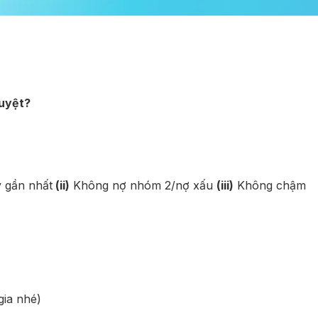
duyệt?
y gần nhất
(ii)
Không nợ nhóm 2/nợ xấu
(iii)
Không chậm
gia nhé)