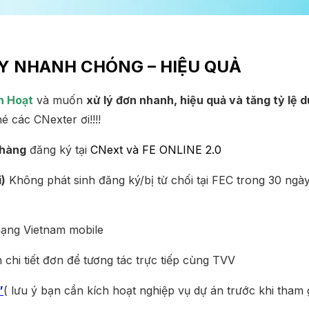
EY NHANH CHÓNG – HIỆU QUẢ
h Hoạt
và muốn
xử lý đơn nhanh, hiệu quả và tăng tỷ lệ 
é các CNexter ơi!!!!
 hàng
đăng ký tại
CNext
và
FE ONLINE 2.0
i)
Không phát sinh đăng ký/bị từ chối tại FEC trong 30 ngà
mạng Vietnam mobile
 chi tiết đơn để tương tác trực tiếp cùng TVV
”
( lưu ý bạn cần kích hoạt nghiệp vụ dự án trước khi tham 