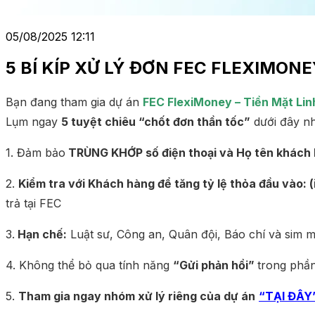
05/08/2025 12:11
5 BÍ KÍP XỬ LÝ ĐƠN FEC FLEXIMON
Bạn đang tham gia dự án
FEC FlexiMoney – Tiền Mặt Lin
Lụm ngay
5 tuyệt chiêu “chốt đơn thần tốc”
dưới đây nh
1. Đảm bảo
TRÙNG KHỚP số điện thoại và Họ tên khách
2.
Kiểm tra với Khách hàng để tăng tỷ lệ thỏa đầu vào: (
trả tại FEC
3.
Hạn chế:
Luật sư, Công an, Quân đội, Báo chí và sim 
4. Không thể bỏ qua tính năng
“Gửi phản hồi”
trong phần
5.
Tham gia ngay nhóm xử lý riêng của dự án
“TẠI ĐÂY